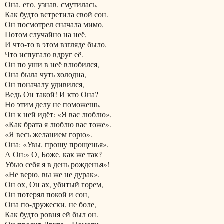
Она, его, узнав, смутилась,
Как будто встретила свой сон.
Он посмотрел сначала мимо,
Потом случайно на неё,
И что-то в этом взгляде было,
Что испугало вдруг её.
Он по уши в неё влюбился,
Она была чуть холодна,
Он поначалу удивился,
Ведь Он такой! И кто Она?
Но этим делу не поможешь,
Он к ней идёт: «Я вас люблю»,
«Как брата я люблю вас тоже».
«Я весь желанием горю».
Она: «Увы, прошу прощенья»,
А Он:» О, Боже, как же так?
Убью себя я в день рожденья»!
«Не верю, вы же не дурак».
Он ох, Он ах, убитый горем,
Он потерял покой и сон,
Она по-дружески, не боле,
Как будто ровня ей был он.