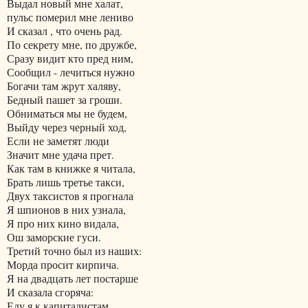
Выдал новый мне халат,
пульс померил мне лениво
И сказал , что очень рад.
По секрету мне, по дружбе,
Сразу видит кто пред ним,
Сообщил - лечиться нужно
Богачи там жрут халяву,
Бедный пашет за гроши.
Обниматься мы не будем,
Выйду через черный ход,
Если не заметят люди
Значит мне удача прет.
Как там в книжке я читала,
Брать лишь третье такси,
Двух таксистов я прогнала
Я шпионов в них узнала,
Я про них кино видала,
Ош заморские гуси.
Третий точно был из наших:
Морда просит кирпича.
Я на двадцать лет постарше
И сказала сгоряча:
Еду я к капиталистам