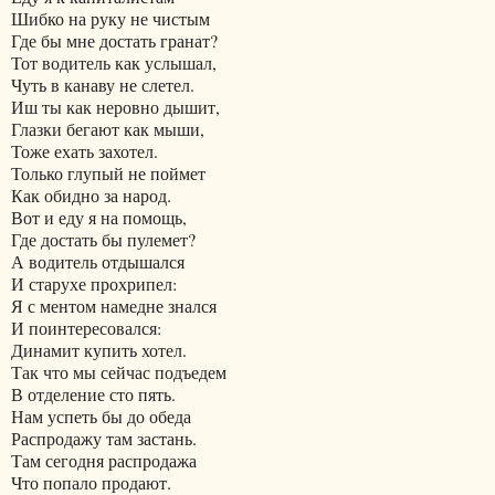
Шибко на руку не чистым
Где бы мне достать гранат?
Тот водитель как услышал,
Чуть в канаву не слетел.
Иш ты как неровно дышит,
Глазки бегают как мыши,
Тоже ехать захотел.
Только глупый не поймет
Как обидно за народ.
Вот и еду я на помощь,
Где достать бы пулемет?
А водитель отдышался
И старухе прохрипел:
Я с ментом намедне знался
И поинтересовался:
Динамит купить хотел.
Так что мы сейчас подъедем
В отделение сто пять.
Нам успеть бы до обеда
Распродажу там застань.
Там сегодня распродажа
Что попало продают.