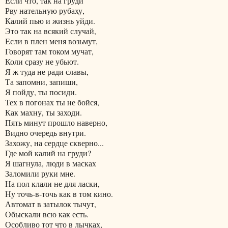
Если что, так на груди
Рву нательную рубаху,
Калий пью и жизнь уйди.
Это так на всякий случай,
Если в плен меня возьмут,
Говорят там током мучат,
Коли сразу не убьют.
Я ж туда не ради славы,
Та запомни, запиши,
Я пойду, ты посиди.
Тех в погонах ты не бойся,
Как махну, ты заходи.
Пять минут прошло наверно,
Видно очередь внутри.
Захожу, на сердце скверно...
Где мой калий на груди?
Я шагнула, люди в масках
Заломили руки мне.
На пол клали не для ласки,
Ну точь-в-точь как в том кино.
Автомат в затылок тычут,
Обыскали всю как есть.
Особливо тот что в лычках,