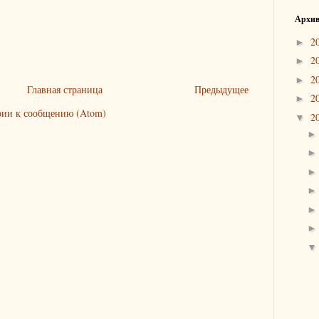
Архи
2
►
2
►
2
►
Главная страница
Предыдущее
2
►
ии к сообщению (Atom)
2
▼