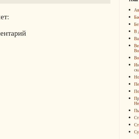
Ав
ет:
Ба
Бе
ментарий
В 
Ва
Ве
Во
Во
Ин
ск
Но
Пе
По
Пр
Не
Пь
Ст
Ст
Су