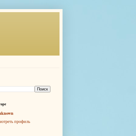
торе
nknown
мотреть профиль