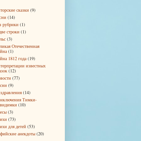
торские сказки
(9)
сни
(14)
з рубрики
(1)
две строки
(1)
льс
(3)
ликая Отечественная
йна
(1)
йна 1812 года
(19)
терпретации известных
азок
(12)
вости
(77)
сни
(9)
здравления
(14)
иключения Тимки-
видимки
(10)
есы
(3)
ихи
(73)
ихи для детей
(53)
фийские анекдоты
(20)