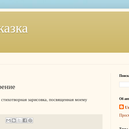
казка
Поиск
рение
Об ав
 стихотворная зарисовка, посвященная моему
U
Прос
Темы